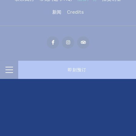
新闻
Credits
Century Langkasuka Resort, Jalan Kuala Muda, 07100,
即刻预订
Langkawi, Kedah, Malaysia
菜
单
电话
+6049527000
电子邮箱
reservation@centurylangkasuka.com
增值税 Reg. No: 201001011516 (896176-K) - © 版权 One