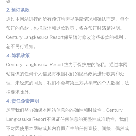
容。
2. 预订条款
必要类
通过本网站进行的所有预订均需视供应情况和确认而定。每个
必要类cookie使网站正常运行，实现专用区域登录或网站导
预订的条款，包括取消和退款政策，将在预订时清楚说明。
航等基本功能
没有这种类型的cookie。
Century Langkasuka Resort保留随时修改这些条款的权利，
恕不另行通知。
偏好类
3. 隐私政策
偏好类cookie允许保存用户的偏好用于下次访问。例如可以
Century Langkasuka Resort致力于保护您的隐私。通过本网
保留用户语言。
站提供的任何个人信息将根据我们的隐私政策进行收集和处
名称
提供者
目的
持
理。未经您的同意，我们不会与第三方共享您的个人数据，法
续
时
律要求除外。
间
4. 责任免责声明
_deCookiesConsentDeleteKey
D-edge
Remember user's
会
Cookie
consent on Cookies
话
尽管我们努力确保本网站信息的准确性和时效性，Century
Consent
and consent
Identifier.
Langkasuka Resort不保证任何信息的完整性或准确性。我们
_deCookiesConsentID
D-edge
Remember user's
会
不对因使用本网站或其内容而产生的任何直接、间接、偶然或
Cookie
consent on Cookies
话
Consent
and consent