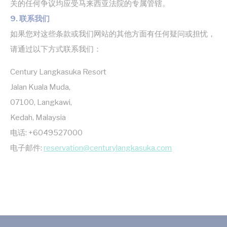
关的任何争议均应受马来西亚法院的专属管辖。
营销类Cookie将主要由第三方用于创建用户配置文件，以跟
9. 联系我们
踪其在整个网络上的行为和习惯，以达到营销目的。
如果您对这些条款或我们网站的其他方面有任何疑问或担忧，
请通过以下方式联系我们：
广告用户数据
同意向 Google 发送与广告相关的用户数据。
Century Langkasuka Resort
Jalan Kuala Muda,
个性化广告
07100, Langkawi,
同意第三方进行个性化广告
Kedah, Malaysia
电话: +6049527000
确认选择
收起详细信息
电子邮件:
reservation@centurylangkasuka.com