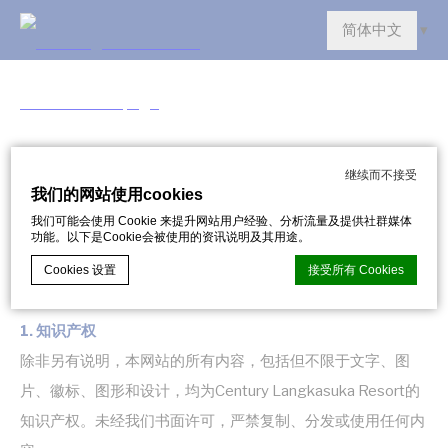
继续而不接受
法律声明
我们的网站使用cookies
我们可能会使用 Cookie 来提升网站用户经验、分析流量及提供社群媒体
功能。以下是Cookie会被使用的资讯说明及其用途。
欢迎访问Century Langkasuka Resort网站。通过访问或使用
Cookies 设置
接受所有 Cookies
我们的网站，您同意遵守以下条款和条件。
1. 知识产权
d-edge Macaron CMP的Cookie声明。最后更新：2024-11-07。
除非另有说明，本网站的所有内容，包括但不限于文字、图
什么是cookie？
片、徽标、图形和设计，均为Century Langkasuka Resort的
Cookie 是網站用來增強用戶體驗的少量文本信息。 接受所有
cookie 或選擇您要允許的類別
知识产权。未经我们书面许可，严禁复制、分发或使用任何内
Cookie政策