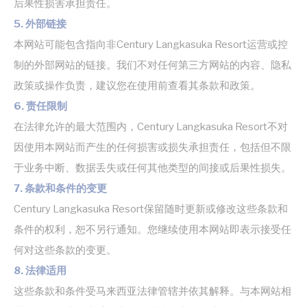
后果性损害承担责任。
Identifier.
5. 外部链接
fb_cookie_law_consent
D-edge
Remember user's
会
Cookie
consent on Cookies
话
本网站可能包含指向非Century Langkasuka Resort运营或控
Consent
and consent
Identifier.
制的外部网站的链接。我们不对任何第三方网站的内容、隐私
_deCookiesConsent
D-edge
Remember user's
会
政策或操作负责，建议您在使用前查看其条款和政策。
Cookie
consent on Cookies
话
Consent
and consent
6. 责任限制
Identifier.
在法律允许的最大范围内，Century Langkasuka Resort不对
_deCountryResp
D-edge
Remember user's
会
Cookie
consent on Cookies
话
因使用本网站而产生的任何损害或损失承担责任，包括但不限
Consent
and consent
Identifier.
于业务中断、数据丢失或任何其他类型的间接或后果性损失。
7. 条款和条件的变更
Century Langkasuka Resort保留随时更新或修改这些条款和
统计类
条件的权利，恕不另行通知。您继续使用本网站即表示接受任
此类Cookie用于收集有关导航路径的用户信息，最终目标是
何对这些条款的变更。
以汇总的方式分析统计信息，以改进网站
没有这种类型的cookie。
8. 法律适用
这些条款和条件受马来西亚法律管辖并依其解释。与本网站相
营销和广告类