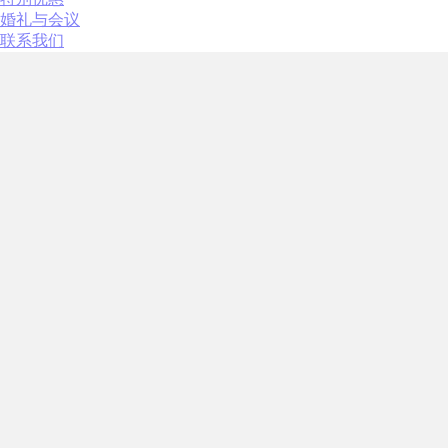
Cookie 是
婚礼与会议
Cookie政策
联系我们
必要
必要类cook
没有这种类型的c
偏好
偏好类cook
_deCookiesCo
_deCookiesCo
fb_cookie_la
_deCookiesC