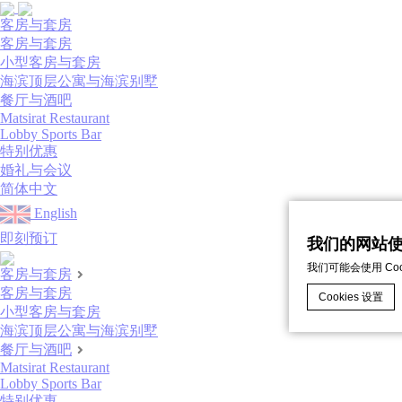
菜
客房与套房
单
客房与套房
小型客房与套房
海滨顶层公寓与海滨别墅
餐厅与酒吧
Matsirat Restaurant
Lobby Sports Bar
特别优惠
婚礼与会议
简体中文
English
即刻预订
我们的网站使用
Close
我们可能会使用 C
menu
客房与套房
客房与套房
Cookies 设置
小型客房与套房
海滨顶层公寓与海滨别墅
餐厅与酒吧
d-edge Macaro
Matsirat Restaurant
什么是cook
Lobby Sports Bar
特别优惠